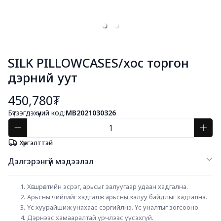
SILK PILLOWCASES/хос торгон
дэрний уут
450,780₮
Бүтээгдэхүүний код:
MB2021030326
Хүргэлттэй
Дэлгэрэнгүй мэдээлэл
Хөгшрөлтийн эсрэг, арьсыг залуугаар удаан хадгална.         
Арьсны чийгийг хадгалж арьсны залуу байдлыг хадгална.
Үс хуурайшиж унахаас сэргийлнэ. Үс уналтыг зогсооно.
Дэрнээс хамааралтай үрчлээс үүсэхгүй.