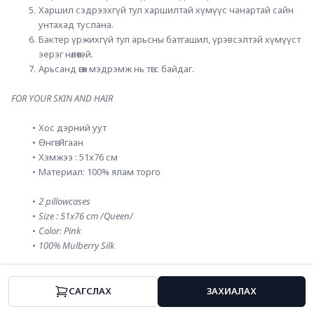
Харшил сэдрээхгүй тул харшилтай хүмүүс чанартай сайн 
унтахад туслана.
Бактер үржихгүй тул арьсны батгашил, үрэвсэлтэй хүмүүст 
эерэг нөлөөтэй.
Арьсанд өгөх мэдрэмж нь төгс байдаг.
FOR YOUR SKIN AND HAIR
Хос дэрний уут
Өнгө: Ягаан
Хэмжээ : 51x76 см
Материал: 100% ялам торго
2 pillowcases
Size : 51x76 cm /Queen/
Color
: 
Pink
100% Mulberry Silk
CАГСЛАХ
ЗАХИАЛАХ
Нүүр
Ангилал
Хямдрал
Профайл