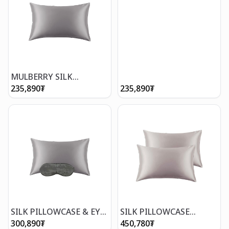
MULBERRY SILK
PILLOWCASE LIGHT
235,890
₮
235,890
₮
GREY /100% торгон
дэрний уут
SILK PILLOWCASE & EYE
SILK PILLOWCASE
MASK /дэрний уут &
ZIPPER /100% торгон
300,890
₮
450,780
₮