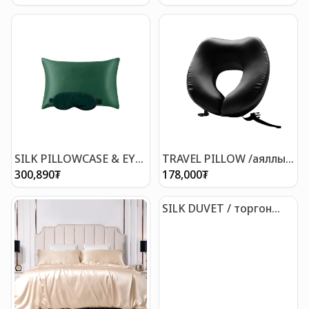
нүдний маск
хос дэрний уут
SILK PILLOWCASE & EYE
TRAVEL PILLOW /аяллын
MASK /дэрний уут &
дэр
300,890
₮
178,000
₮
нүдний маск
SILK DUVET / торгон
хөнжил