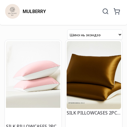
MULBERRY
SILK PILLOWCASES 2PCS
STANDARD /стандард,
хос торгон дэрний уут
SILK PILLOWCASES 2PCS