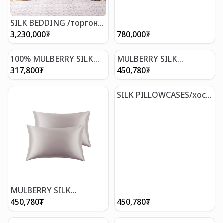
SILK BEDDING /торгон
хөнжлийн даавуу
3,230,000
₮
780,000
₮
100% MULBERRY SILK
MULBERRY SILK
SCARF 0229/торгон
PILLOWCASE ZIPPER
317,800
₮
450,780
₮
алчуур
/100% торгон дэрний
уут
SILK PILLOWCASES/хос
торгон дэрний уут
MULBERRY SILK
PILLOWCASE ZIPPER
450,780
₮
450,780
₮
SILVER /100% торгон
дэрний уут