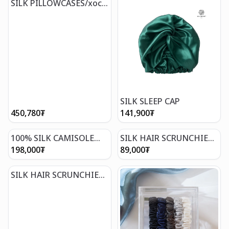
SILK PILLOWCASES/хос
торгон дэрний уут
SILK SLEEP CAP
450,780
₮
141,900
₮
100% SILK CAMISOLE
SILK HAIR SCRUNCHIES /
TOP XS
торгон үсний боолтны
198,000
₮
89,000
₮
сэт
SILK HAIR SCRUNCHIES /
торгон үсний боолтны
сэт