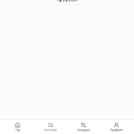
Нүүр
Ангилал
Хямдрал
Профайл