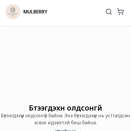
MULBERRY
Бүтээгдэхүүн олдсонгүй
Бүтээгдэхүүн олдсонгүй байна. Энэ бүтээгдэхүүн нь устгагдсан
эсвэл идэвхтэй биш байна.
Нүүр рүү буцах