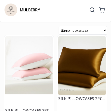
MULBERRY
SILK PILLOWCASES 2PCS
STANDARD /стандард,
хос торгон дэрний уут
SILK PILLOWCASES 2PCS