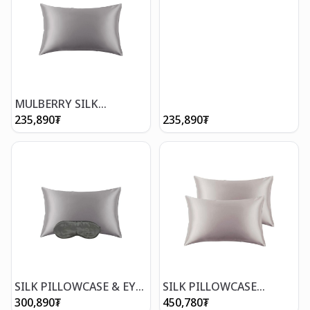
MULBERRY SILK
PILLOWCASE LIGHT
235,890
₮
235,890
₮
GREY /100% торгон
дэрний уут
SILK PILLOWCASE & EYE
SILK PILLOWCASE
MASK /дэрний уут &
ZIPPER /100% торгон
300,890
₮
450,780
₮