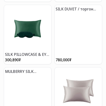
нүдний маск
хос дэрний уут
SILK DUVET / торгон
хөнжил
SILK PILLOWCASE & EYE
MASK /дэрний уут &
300,890
₮
780,000
₮
нүдний маск
MULBERRY SILK
PILLOWCASE ZIPPER
/100% торгон дэрний
уут