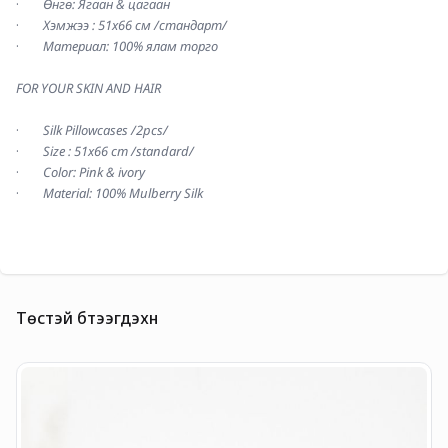
·        
Өнгө: Ягаан & цагаан
·        
Хэмжээ : 51x66 см /стандарт/
·        
Материал: 100% ялам торго
FOR YOUR SKIN AND HAIR
·        
Silk Pillowcases /2pcs/
·        
Size : 51x66 cm /standard/
·        
Color: Pink & ivory
·        
Material: 100% Mulberry Silk
Төстэй бүтээгдэхүүн