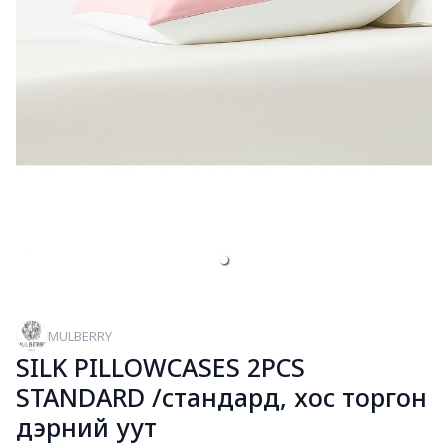
MULBERRY
SILK PILLOWCASES 2PCS
STANDARD /стандард, хос торгон
дэрний уут