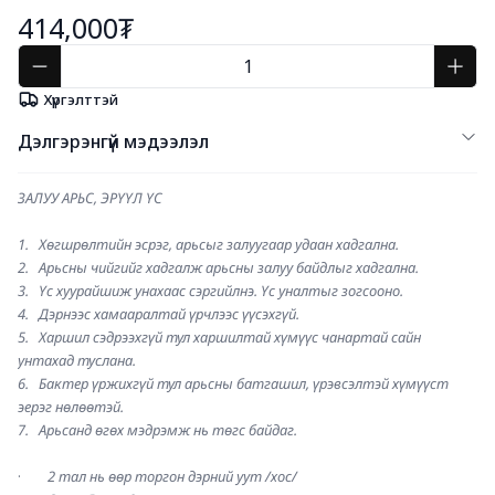
414,000₮
Хүргэлттэй
Дэлгэрэнгүй мэдээлэл
ЗАЛУУ АРЬС, ЭРҮҮЛ ҮС
1.   Хөгшрөлтийн эсрэг, арьсыг залуугаар удаан хадгална.         
2.   Арьсны чийгийг хадгалж арьсны залуу байдлыг хадгална.
3.   Үс хуурайшиж унахаас сэргийлнэ. Үс уналтыг зогсооно.
4.   Дэрнээс хамааралтай үрчлээс үүсэхгүй.
5.   Харшил сэдрээхгүй тул харшилтай хүмүүс чанартай сайн 
унтахад туслана.
6.   Бактер үржихгүй тул арьсны батгашил, үрэвсэлтэй хүмүүст 
эерэг нөлөөтэй.
7.   Арьсанд өгөх мэдрэмж нь төгс байдаг.
·        
2 тал нь өөр торгон дэрний уут /хос/