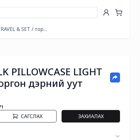
E MASK / дэрний уут & нүдний маск
RAVEL & SET / торгон хос
LK PILLOWCASE LIGHT
оргон дэрний уут
71
САГСЛАХ
ЗАХИАЛАХ