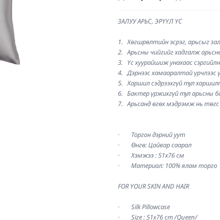
ЗАЛУУ АРЬС, ЭРҮҮЛ ҮС
1.   Хөгшрөлтийн эсрэг, арьсыг залуу
2.   Арьсны чийгийг хадгалж арьсн
3.   Үс хуурайшиж унахаас сэргийл
4.   Дэрнээс хамааралтай үрчлээс ү
5.   Харшил сэдрээхгүй тул харши
6.   Бактер үржихгүй тул арьсны 
7.   Арьсанд өгөх мэдрэмж нь төгс
·        Торгон дэрний уут
·        Өнгө: Цайвар саарал
·        Хэмжээ : 51x76 см
·        Материал: 100% ялам торго
FOR YOUR SKIN AND HAIR
·        Silk Pillowcase
·        Size : 51x76 cm /Queen/