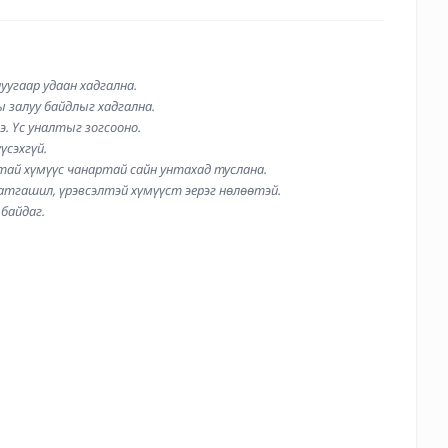
гаар удаан хадгална.         
ы залуу байдлыг хадгална.
нэ. Үс уналтыг зогсооно.
үсэхгүй.
лтай хүмүүс чанартай сайн унтахад туслана.
батгашил, үрэвсэлтэй хүмүүст эерэг нөлөөтэй.
 байдаг.