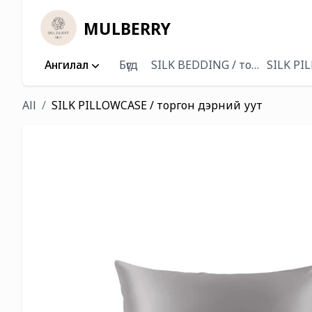
MULBERRY
Ангилал
Бүгд
SILK BEDDING / торгон хөнж
SILK PI
All
SILK PILLOWCASE / торгон дэрний уут