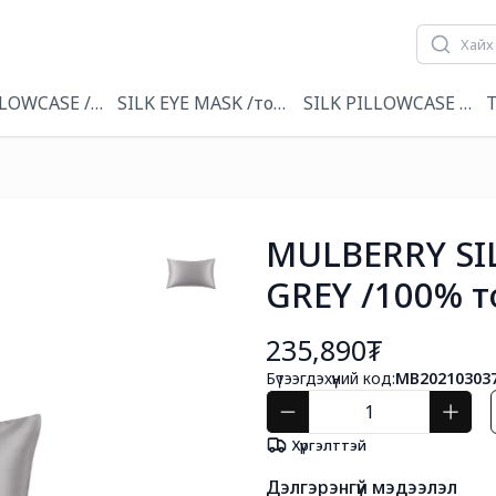
лийн даавуу
LLOWCASE / торгон дэрний уут
SILK EYE MASK /торгон нүдний маск
SILK PILLOWCASE & EY
T
MULBERRY SI
GREY /100% т
235,890₮
Бүтээгдэхүүний код:
MB20210303
Хүргэлттэй
Дэлгэрэнгүй мэдээлэл