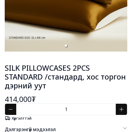
SILK PILLOWCASES 2PCS
STANDARD /стандард, хос торгон
дэрний уут
414,000₮
Хүргэлттэй
Дэлгэрэнгүй мэдээлэл