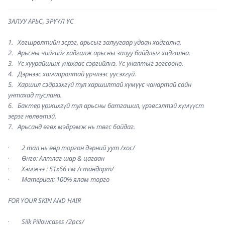
ЗАЛУУ АРЬС, ЭРҮҮЛ ҮС
1.   Хөгшрөлтийн эсрэг, арьсыг залуугаар удаан хадгална.         
2.   Арьсны чийгийг хадгалж арьсны залуу байдлыг хадгална.
3.   Үс хуурайшиж унахаас сэргийлнэ. Үс уналтыг зогсооно.
4.   Дэрнээс хамааралтай үрчлээс үүсэхгүй.
5.   Харшил сэдрээхгүй тул харшилтай хүмүүс чанартай сайн 
унтахад туслана.
6.   Бактер үржихгүй тул арьсны батгашил, үрэвсэлтэй хүмүүст 
эерэг нөлөөтэй.
7.   Арьсанд өгөх мэдрэмж нь төгс байдаг.
·        
2 тал нь өөр торгон дэрний уут /хос/
·        
Өнгө: Алтлаг шар & цагаан
·        
Хэмжээ : 51x66 см /стандарт/
·        
Материал: 100% ялам торго
FOR YOUR SKIN AND HAIR
·        
Silk Pillowcases /2pcs/