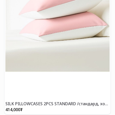
S
т
SILK PILLOWCASES 2PCS STANDARD /стандард, хос
торгон дэрний уут
414,000
₮
4