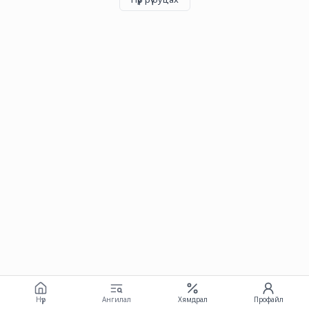
Нүүр
Ангилал
Хямдрал
Профайл