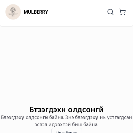
MULBERRY
Бүтээгдэхүүн олдсонгүй
Бүтээгдэхүүн олдсонгүй байна. Энэ бүтээгдэхүүн нь устгагдсан
эсвэл идэвхтэй биш байна.
Нүүр рүү буцах