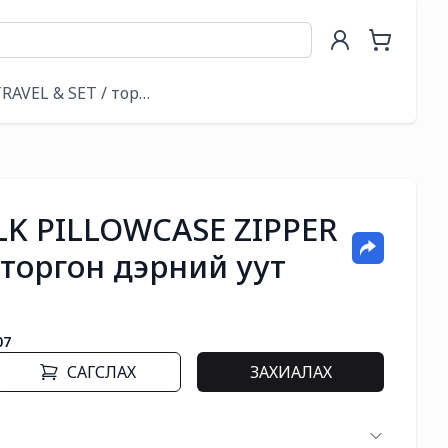
E MASK / дэрний уут & нүдний маск
RAVEL & SET / торгон хос
LK PILLOWCASE ZIPPER
 торгон дэрний уут
07
САГСЛАХ
ЗАХИАЛАХ