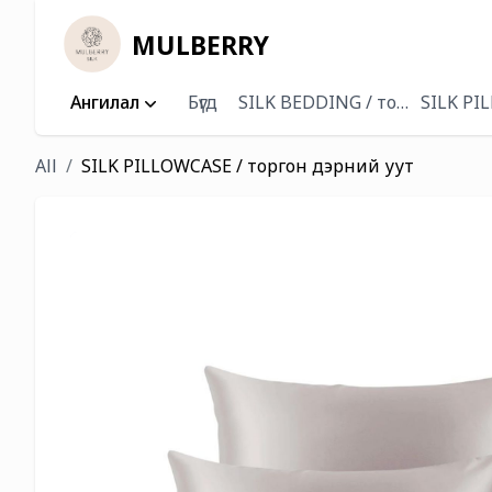
MULBERRY
Ангилал
Бүгд
SILK BEDDING / торгон хөнж
SILK PI
All
SILK PILLOWCASE / торгон дэрний уут