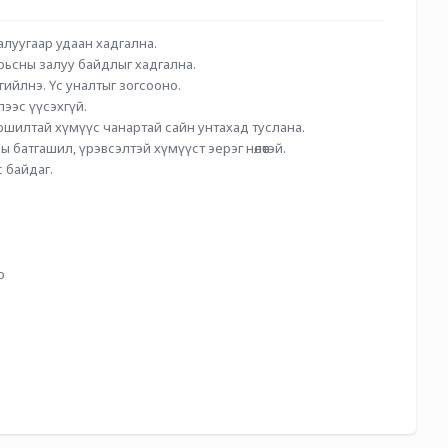
луугаар удаан хадгална.         
рьсны залуу байдлыг хадгална.
ийлнэ. Үс уналтыг зогсооно.
ээс үүсэхгүй.
ршилтай хүмүүс чанартай сайн унтахад туслана.
 батгашил, үрэвсэлтэй хүмүүст эерэг нөлөөтэй.
с байдаг.
о