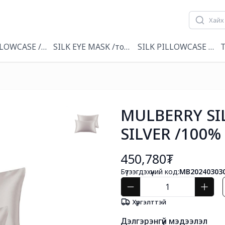
лийн даавуу
LLOWCASE / торгон дэрний уут
SILK EYE MASK /торгон нүдний маск
SILK PILLOWCASE & EY
T
MULBERRY SI
SILVER /100%
450,780₮
Бүтээгдэхүүний код:
MB20240303
Хүргэлттэй
Дэлгэрэнгүй мэдээлэл