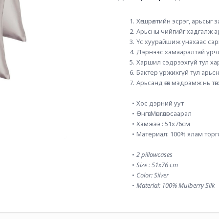
Хөгшрөлтийн эсрэг, арьсыг за
Арьсны чийгийг хадгалж а
Үс хуурайшиж унахаас сэрг
Дэрнээс хамааралтай үрчл
Харшил сэдрээхгүй тул ха
Бактер үржихгүй тул арьсны
Арьсанд өгөх мэдрэмж нь төг
Хос дэрний уут
Өнгө: Мөнгөлөг саарал
Хэмжээ : 51x76см
Материал: 100% ялам торг
2 pillowcases
Size : 51x76 cm
Color: Silver
Material: 100% Mulberry Silk