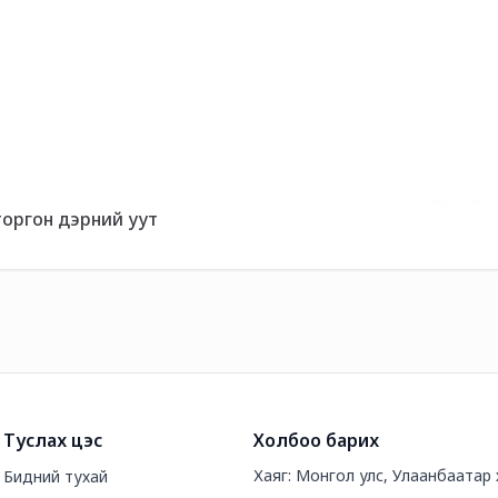
торгон дэрний уут
Туслах цэс
Холбоо барих
Хаяг: Монгол улс, Улаанбаатар 
Бидний тухай