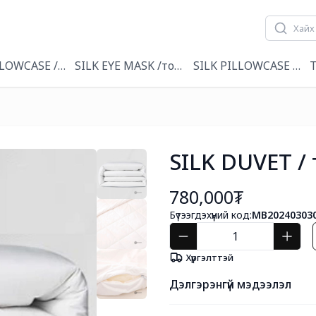
лийн даавуу
LLOWCASE / торгон дэрний уут
SILK EYE MASK /торгон нүдний маск
SILK PILLOWCASE & EY
T
SILK DUVET /
780,000₮
Бүтээгдэхүүний код:
MB20240303
Хүргэлттэй
Дэлгэрэнгүй мэдээлэл