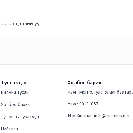
торгон дэрний уут
Туслах цэс
Холбоо барих
Хаяг: Монгол улс, Улаанбаатар 
Бидний тухай
Утас: 90101057
Холбоо барих
И-мэйл хаяг: info@mulberry.mn
Түгээмэл асуултууд
Нийтлэл