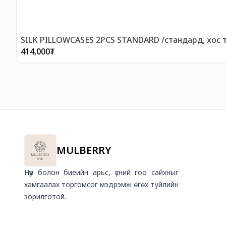
SILK PILLOWCASES 2PCS STANDARD /стандард, хос 
414,000
₮
MULBERRY
Нүүр болон биеийн арьс, үсний гоо сайхныг
хамгаалах торгомсог мэдрэмж өгөх туйлийн
зорилготой.