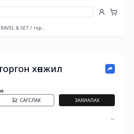
E MASK / дэрний уут & нүдний маск
RAVEL & SET / торгон хос
 торгон хөнжил
09
САГСЛАХ
ЗАХИАЛАХ