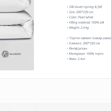
Silk duvet /spring & fall
Size: 200*230 cm
Color: Pearl white
Filling material: 100% silk
Weight: 2.4 kg
Торгон хөнжил /хавар,нама
Хэмжээ: 200*230 см
Өнгө: Цагаан
Материал: 100% торго
Жин: 2.4 кг